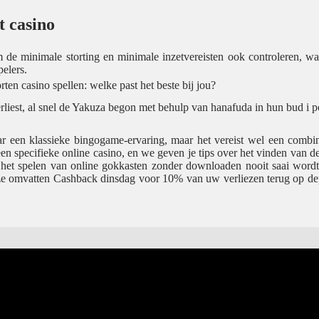
t casino
m de minimale storting en minimale inzetvereisten ook controleren, w
elers.
ten casino spellen: welke past het beste bij jou?
verliest, al snel de Yakuza begon met behulp van hanafuda in hun bud i 
ar een klassieke bingogame-ervaring, maar het vereist wel een combi
een specifieke online casino, en we geven je tips over het vinden van d
at het spelen van online gokkasten zonder downloaden nooit saai wor
eze omvatten Cashback dinsdag voor 10% van uw verliezen terug op de