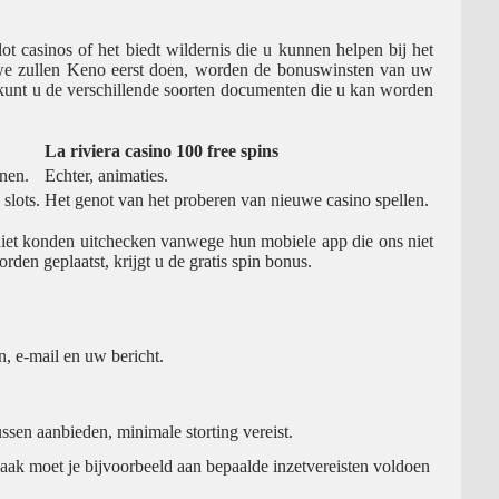
ot casinos of het biedt wildernis die u kunnen helpen bij het
 we zullen Keno eerst doen, worden de bonuswinsten van uw
 kunt u de verschillende soorten documenten die u kan worden
La riviera casino 100 free spins
nen.
Echter, animaties.
slots.
Het genot van het proberen van nieuwe casino spellen.
 niet konden uitchecken vanwege hun mobiele app die ons niet
den geplaatst, krijgt u de gratis spin bonus.
, e-mail en uw bericht.
ssen aanbieden, minimale storting vereist.
vaak moet je bijvoorbeeld aan bepaalde inzetvereisten voldoen