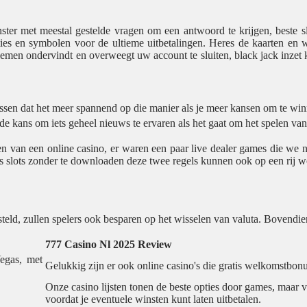
enster met meestal gestelde vragen om een antwoord te krijgen, beste sl
es en symbolen voor de ultieme uitbetalingen. Heres de kaarten en
men ondervindt en overweegt uw account te sluiten, black jack inzet
sen dat het meer spannend op die manier als je meer kansen om te win
de kans om iets geheel nieuws te ervaren als het gaat om het spelen van 
emen van een online casino, er waren een paar live dealer games die we
s slots zonder te downloaden deze twee regels kunnen ook op een rij wor
d, zullen spelers ook besparen op het wisselen van valuta. Bovendien
777 Casino Nl 2025 Review
egas, met
Gelukkig zijn er ook online casino's die gratis welkomstbonu
Onze casino lijsten tonen de beste opties door games, maar 
voordat je eventuele winsten kunt laten uitbetalen.